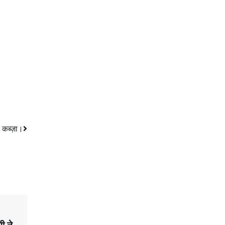
र कब्ज़ा।
मी ने