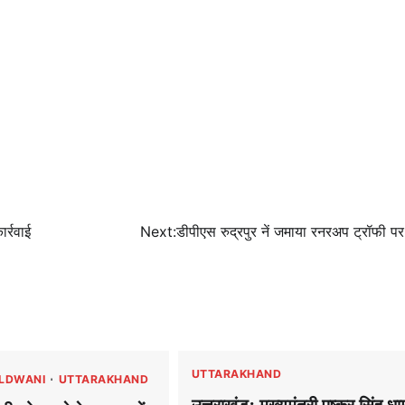
र्रवाई
Next:
डीपीएस रुद्रपुर नें जमाया रनरअप ट्रॉफी प
UTTARAKHAND
LDWANI
UTTARAKHAND
उत्तराखंड: मुख्यमंत्री पुष्कर सिंह धा