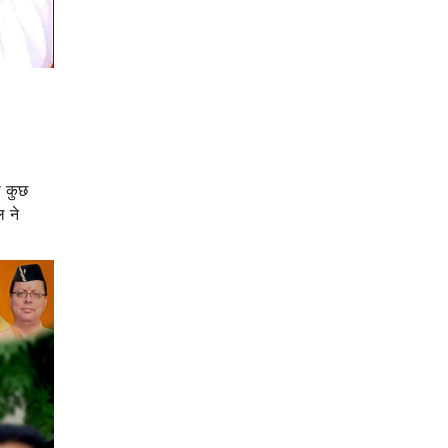
ो कुछ
ल ने