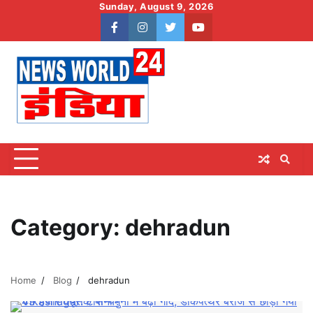
Skip
Sunday, August 9, 2026
to
facebook
instagram
twitter
youtube
content
Category:
dehradun
Home
Blog
dehradun