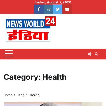
Skip
Friday, August 7, 2026
to
facebook
instagram
twitter
youtube
content
Category:
Health
Home
Blog
Health