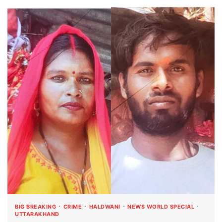
BIG BREAKING
CRIME
HALDWANI
NEWS WORLD SPECIAL
UTTARAKHAND