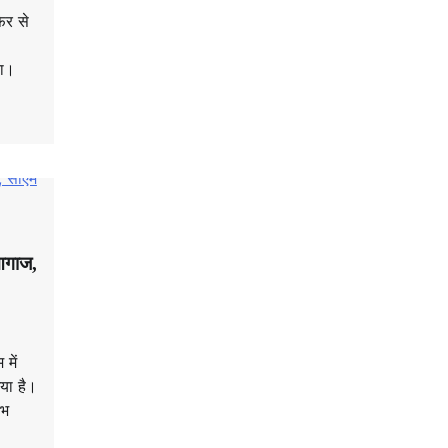
िर से
या।
आगाज,
 में
या है।
ंभ