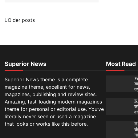
Posts
Older posts
navigation
Superior News
Most Read
Vi
Superior News theme is a complete
डा
magazine theme, excellent for news,
क्
magazines, publishing and review sites.
Amazing, fast-loading modern magazines
Ka
का
theme for personal or editorial use. You’ve
वा
literally never seen or used a magazine
that looks or works like this before.
H
ऊं
ना