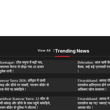
Trending News
View All
kasnagar: टोंस-यमुना में बढ़ी गाद,
Dehradun: आज धामी कै
कपत्थर बैराज से छोड़ा गया 49 हजार
बैठक, कई बड़े प्रस्तावों 
यूसेक पानी !
!
nwar Yatra 2026: हरिद्वार में ऊंची
Uttarakhand: आपदा पीड़ि
ंवड़ और डीजे पर सख्ती, नारसन बॉर्डर से
दस्तावेज क्षतिग्रस्त होने प
पस भेजे गए कांवड़िये !
अधिकार रहेगा बरकरार !
aridwar Kanwar Yatra: 12 फीट से
Uttarakhand: आपदा में
ची कांवड़ और डीजे के साथ पहुंचे कांवड़िये,
दस्तावेज बह गए? घबराएं नहीं
रसन बॉर्डर से पुलिस ने लौटाया !
आपका वोट !