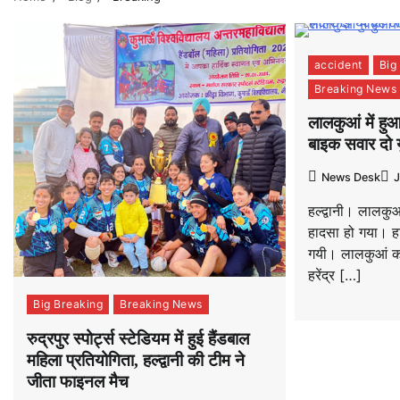
accident
Big
Breaking News
लालकुआं में ह
बाइक सवार दो य
News Desk
J
हल्द्वानी। लालकुआ
हादसा हो गया। हाद
गयी। लालकुआं को
हरेंद्र […]
Big Breaking
Breaking News
रुद्रपुर स्पोर्ट्स स्टेडियम में हुई हैंडबाल
महिला प्रतियोगिता, हल्द्वानी की टीम ने
जीता फाइनल मैच