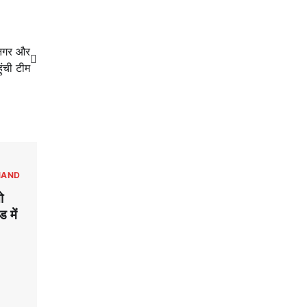
 नगर और
ुंची टीम
HAND
ो
ड में