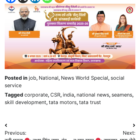
Posted in
job
,
National
,
News World Special
,
social
service
Tagged
corporate
,
CSR
,
india
,
national news
,
seamens
,
skill development
,
tata motors
,
tata trust
Post
Previous:
Next:
navigation