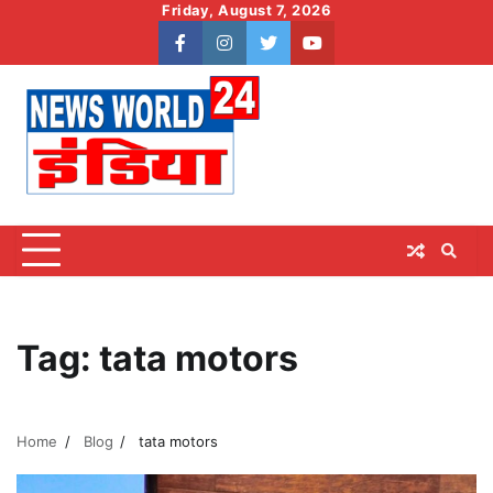
Skip
Friday, August 7, 2026
to
facebook
instagram
twitter
youtube
content
Tag:
tata motors
Home
Blog
tata motors