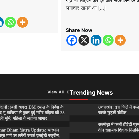
यहां भी साइबर क्राइम और सेक्टॉर्शन के 
लगातार सामने आ […]
Share Now
Trending News
View All
्द्वानी :(बड़ी खबर) DM रयाल के निर्देश के
उत्तराखंड: इस जिले में कल
द भू-माफिया से मुक्त हुई गरीब महिला की 25
चलते छुट्टी घोषित
ली भूमि, महिला ने जताया आभार
अल्मोड़ा में फर्जी टीईटी प्र
har Dham Yatra Update: चारधाम
तीन सहायक शिक्षक निलंबि
त्रा मार्ग पर लगेंगी स्मार्ट एलईडी स्क्रीन,