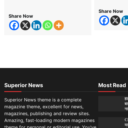
Share Now
Share Now
Superior News
Most Read
हल
Superior News theme is a complete
बा
magazine theme, excellent for news,
ना
magazines, publishing and review sites.
Amazing, fast-loading modern magazines
C
या
theme for personal or editorial use. You’ve