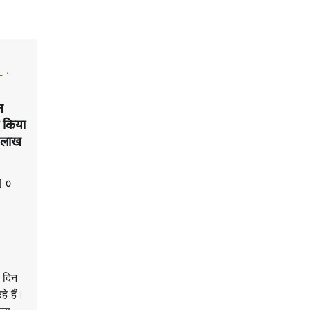
L
न
 किया
0 लाख
0
 दिन
े हैं।