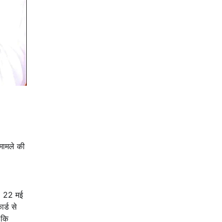
 मामले की
ं। 22 मई
र्ड से
 कि