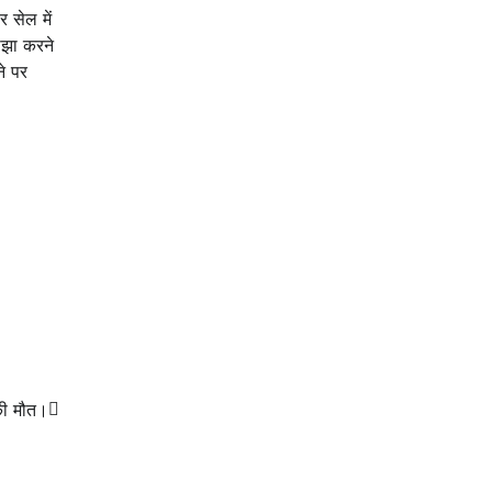
 सेल में
ाझा करने
े पर
की मौत।