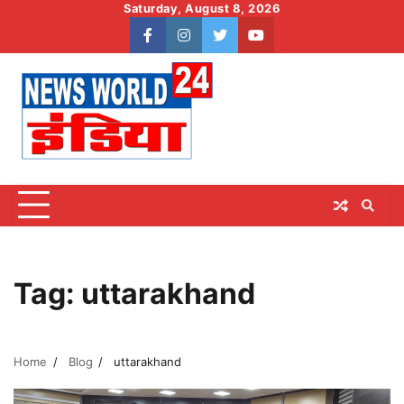
Skip
Saturday, August 8, 2026
to
facebook
instagram
twitter
youtube
content
Tag:
uttarakhand
Home
Blog
uttarakhand