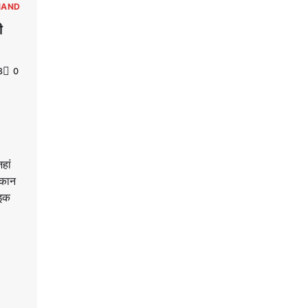
HAND
ी
3
0
हां
दुकान
ाइक