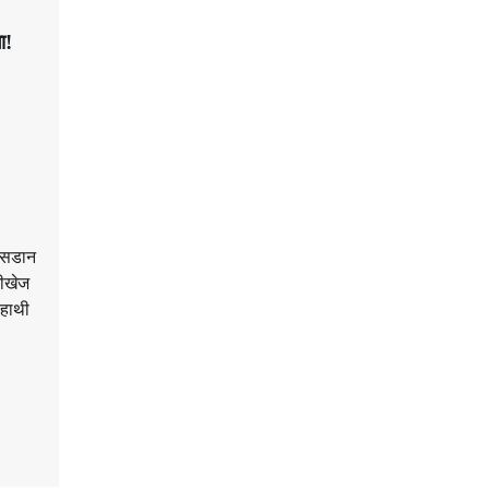
ा!
ंसडान
नीखेज
 हाथी