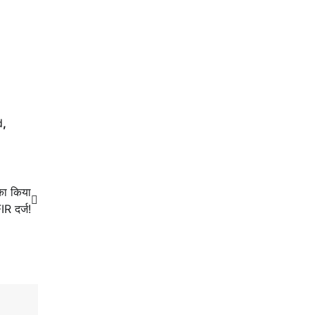
d
,
का किया
R दर्ज!