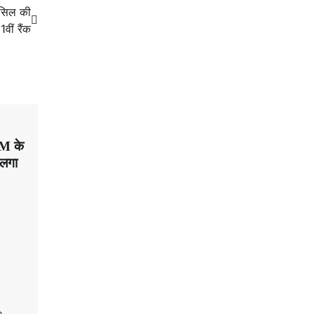
हासिल की
1वीं रैंक
DM के
 लगा