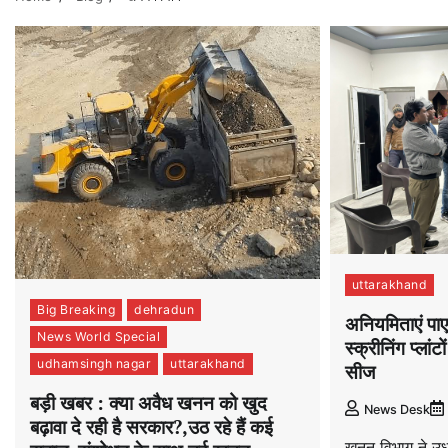
uttarakhand
Big Breaking
dehradun
अनियमिताएं पाए
News World Special
स्क्रीनिंग प्ला
udhamsingh nagar
uttarakhand
सीज
बड़ी खबर : क्या अवैध खनन को खुद
News Desk
बढ़ावा दे रही है सरकार?,उठ रहे हैं कई
खनन विभाग ने उधम