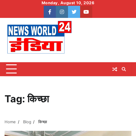
Skip
Monday, August 10, 2026
to
facebook
instagram
twitter
youtube
content
Tag:
किच्छा
Home
Blog
किच्छा