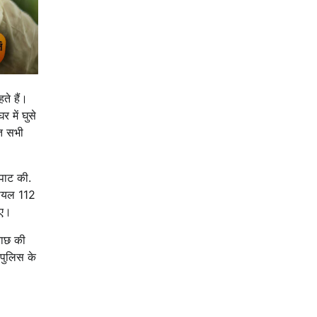
ते हैं।
 में घुसे
ेत सभी
पाट की.
डायल 112
गए।
ताछ की
 पुलिस के