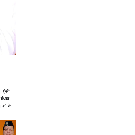
ं। ऐसी
े बंधक
ाशों के