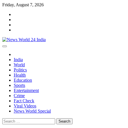
Skip
Friday, August 7, 2026
to
facebook
content
instagram
twitter
youtube
India
World
Politics
Health
Education
Sports
Entertainment
Crime
Fact Check
Viral Videos
News World Special
Search
for: