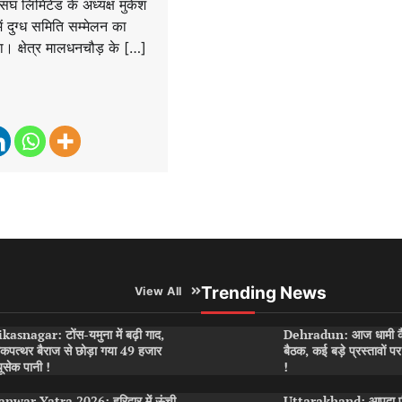
ंघ लिमिटेड के अध्यक्ष मुकेश
ें दुग्ध समिति सम्मेलन का
 क्षेत्र मालधनचौड़ के […]
Trending News
View All
kasnagar: टोंस-यमुना में बढ़ी गाद,
Dehradun: आज धामी कै
कपत्थर बैराज से छोड़ा गया 49 हजार
बैठक, कई बड़े प्रस्तावों 
यूसेक पानी !
!
nwar Yatra 2026: हरिद्वार में ऊंची
Uttarakhand: आपदा पीड़