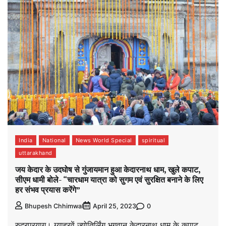
India
National
News World Special
spiritual
uttarakhand
जय केदार के उदघोष से गुंजायमान हुआ केदारनाथ धाम, खुले कपाट,
सीएम धामी बोले- “चारधाम यात्रा को सुगम एवं सुरक्षित बनाने के लिए
हर संभव प्रयास करेंगे”
0
Bhupesh Chhimwal
April 25, 2023
रुद्रप्रयाग। ग्याहरवें ज्योतिर्लिंग भगवान केदारनाथ धाम के कपाट