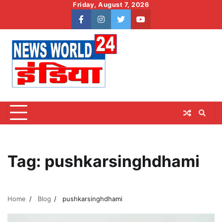
Skip
Friday, August 7, 2026
to
facebook
instagram
twitter
youtube
content
Tag:
pushkarsinghdhami
Home
Blog
pushkarsinghdhami