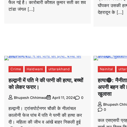
फैल गई है। कारोबारी कौशल कुमार सती का शव
घोंपकर उसकी हत
टांडा जंगल […]
देहरादून के […]
Crime
Haldwani
uttarakhand
Nainital
utta
हल्द्वानी में पति ने की पत्नी की हत्या, बच्चों
हत्या🔴: नैनीताल
को लेकर फरार।
अपनी बहन की हत
खुलासा
0
Bhupesh Chhimwal
April 11, 2024
Bhupesh Chh
हल्द्वानी। ट्रांसपोर्टनगर चौकी के नीलांचल
0
कालोनी फेज पांच में पति ने पत्नी की हत्या कर
कल एसएसपी प्रहल
दी। महिला की जीभ व आंखें बाहर निकली हुई