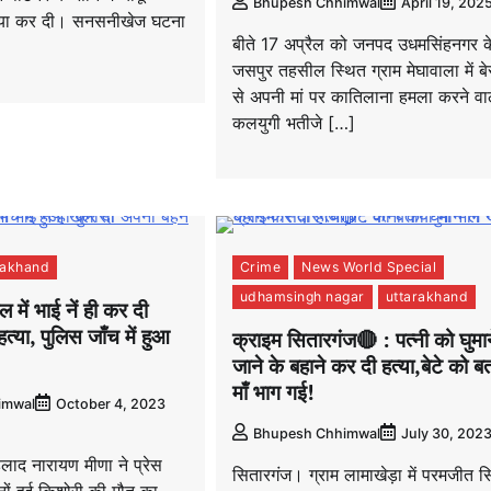
Bhupesh Chhimwal
April 19, 202
्या कर दी। सनसनीखेज घटना
बीते 17 अप्रैल को जनपद उधमसिंहनगर क
जसपुर तहसील स्थित ग्राम मेघावाला में बे
से अपनी मां पर कातिलाना हमला करने वा
कलयुगी भतीजे […]
rakhand
Crime
News World Special
udhamsingh nagar
uttarakhand
 में भाई नें ही कर दी
्या, पुलिस जाँच में हुआ
क्राइम सितारगंज🔴 : पत्नी को घुमान
जाने के बहाने कर दी हत्या,बेटे को ब
माँ भाग गई!
imwal
October 4, 2023
Bhupesh Chhimwal
July 30, 202
ाद नारायण मीणा ने प्रेस
सितारगंज। ग्राम लामाखेड़ा में परमजीत सि