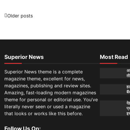
Posts
Older posts
navigation
Superior News
Most Read
अल
Superior News theme is a complete
ती
magazine theme, excellent for news,
magazines, publishing and review sites.
हल
बै
Amazing, fast-loading modern magazines
theme for personal or editorial use. You’ve
दे
literally never seen or used a magazine
प्
that looks or works like this before.
इस
Follow Us On: