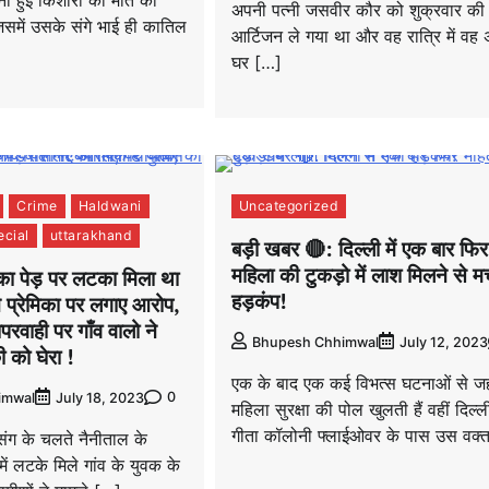
नों हुई किशोरी की मौत का
अपनी पत्नी जसवीर कौर को शुक्रवार की 
समें उसके संगे भाई ही कातिल
आर्टिजन ले गया था और वह रात्रि में वह 
घर […]
Crime
Haldwani
Uncategorized
cial
uttarakhand
बड़ी खबर 🔴: दिल्ली में एक बार फिर
महिला की टुकड़ो में लाश मिलने से म
ेमी का पेड़ पर लटका मिला था
हड़कंप!
ने प्रेमिका पर लगाए आरोप,
रवाही पर गाँव वालो ने
Bhupesh Chhimwal
July 12, 2023
 को घेरा !
एक के बाद एक कई विभत्स घटनाओं से जह
0
imwal
July 18, 2023
महिला सुरक्षा की पोल खुलती हैं वहीं दिल्ल
गीता कॉलोनी फ्लाईओवर के पास उस वक्
्रसंग के चलते नैनीताल के
़ में लटके मिले गांव के युवक के