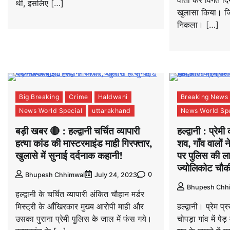
वार्ता कर विगत दि
थीं, इसलिए […]
खुलासा किया। जि
निकला। […]
Big Breaking
Crime
Haldwani
Breaking News
News World Special
uttarakhand
News World Spe
बड़ी खबर 🔴 : हल्द्वानी चर्चित व्यापारी
हल्द्वानी : प्र
हत्या कांड की मास्टरमाइंड माही गिरफ्तार,
शव, गाँव वालों 
खुलासे में सुनाई दर्दनाक कहानी!
पर पुलिस की लाप
ज्योलिकोट चौकी
0
Bhupesh Chhimwal
July 24, 2023
Bhupesh Chh
हल्द्वानी के चर्चित व्यापारी अंकित चौहान मर्डर
मिस्ट्री के आँखिरकार मुख्य आरोपी माही और
हल्द्वानी। प्रेम प
उसका पुराना प्रेमी पुलिस के जाल में फंस गये।
चोपड़ा गांव में पेड