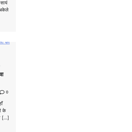
सायं
अकेले
चा
0
ाँ
ी के
त […]