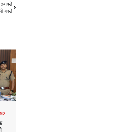
 तबादले,
ी बदले!
ND
के
ी