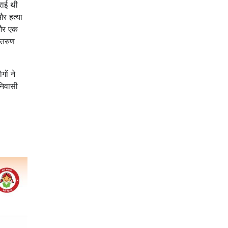
राई थी
र हत्या
 और एक
 तरुण
ों ने
निवासी