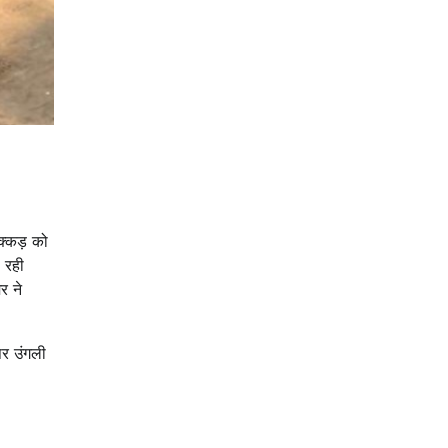
कक्कड़ को
 रही
र ने
पर उंगली