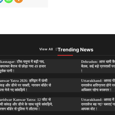
Trending News
View All
kasnagar: टोंस-यमुना में बढ़ी गाद,
Dehradun: आज धामी कै
कपत्थर बैराज से छोड़ा गया 49 हजार
बैठक, कई बड़े प्रस्तावों 
यूसेक पानी !
!
nwar Yatra 2026: हरिद्वार में ऊंची
Uttarakhand: आपदा पीड़ि
ंवड़ और डीजे पर सख्ती, नारसन बॉर्डर से
दस्तावेज क्षतिग्रस्त होने प
पस भेजे गए कांवड़िये !
अधिकार रहेगा बरकरार !
aridwar Kanwar Yatra: 12 फीट से
Uttarakhand: आपदा में
ची कांवड़ और डीजे के साथ पहुंचे कांवड़िये,
दस्तावेज बह गए? घबराएं नहीं
रसन बॉर्डर से पुलिस ने लौटाया !
आपका वोट !