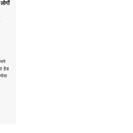
लोगों
0
मने
ा हेड
नोवा