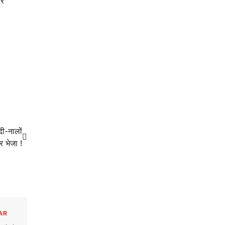
पर
ी-नालों
र भेजा !
AR