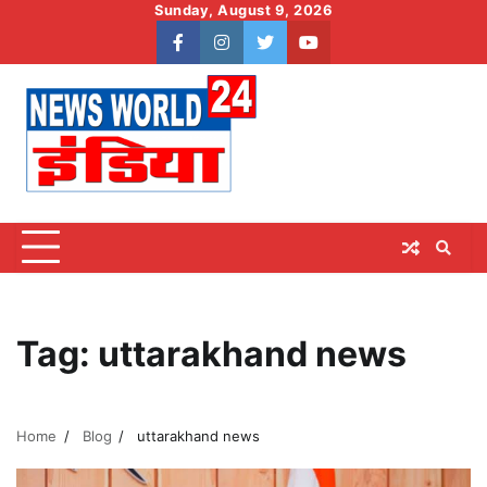
Skip
Sunday, August 9, 2026
to
facebook
instagram
twitter
youtube
content
Tag:
uttarakhand news
Home
Blog
uttarakhand news