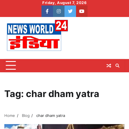
Skip
Friday, August 7, 2026
to
facebook
instagram
twitter
youtube
content
Tag:
char dham yatra
Home
Blog
char dham yatra