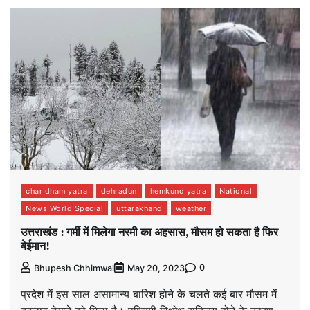
char dham yatra
dehradun
hemkund yatra
National
News World Special
uttarakhand
weather
उत्तराखंड : गर्मी में मिलेगा नरमी का अहसास, मौसम हो सकता है फिर
बेईमान!
0
Bhupesh Chhimwal
May 20, 2023
प्रदेश में इस साल असामान्य बारिश होने के चलते कई बार मौसम में