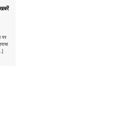
खबरें
ज पर
हराया
[…]