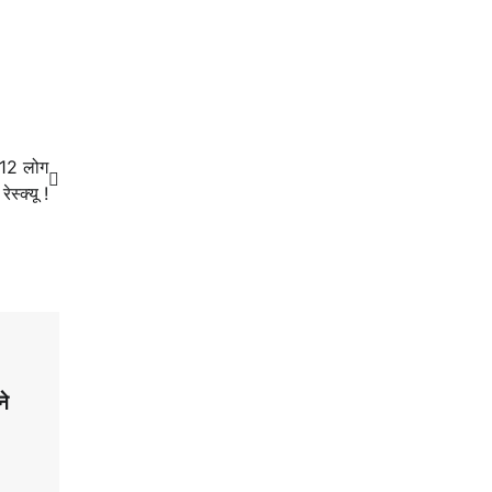
 12 लोग
ेस्क्यू !
ने