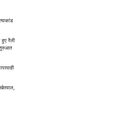
्याकांड
हुए रैली
 शुरुआत
लापरवाही
 खेतवाल,