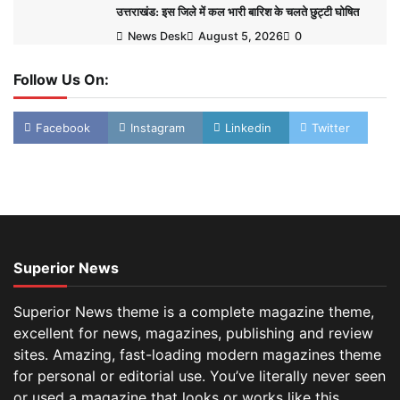
उत्तराखंड: इस जिले में कल भारी बारिश के चलते छुट्टी घोषित
News Desk
August 5, 2026
0
Follow Us On:
Facebook
Instagram
Linkedin
Twitter
Superior News
Superior News theme is a complete magazine theme,
excellent for news, magazines, publishing and review
sites. Amazing, fast-loading modern magazines theme
for personal or editorial use. You’ve literally never seen
or used a magazine that looks or works like this