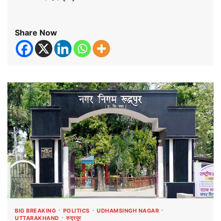
Share Now
BIG BREAKING
POLITICS
UDHAMSINGH NAGAR
UTTARAKHAND
रुद्रपुर