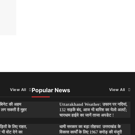
Popular News
View All
View All
बिनेट की अहम
Uttarakhand Weather: उफान पर नदियां,
पर लग सकती है मुहर
132 सड़कें बंद, आज भी बारिश का येलो अलर्ट;
चारधाम हाईवे का जानें ताजा अपडेट !
तों के लिए राहत,
धामी सरकार का बड़ा तोहफा! उत्तराखंड के
र भी वोट देने का
विकास कार्यों के लिए 1967 करोड़ की मंजूरी