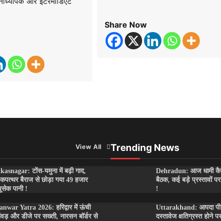
रधानाध्यापक और इंटरमीडिएट
Share Now
Trending News
View All
kasnagar: टोंस-यमुना में बढ़ी गाद,
Dehradun: आज धामी कै
कपत्थर बैराज से छोड़ा गया 49 हजार
बैठक, कई बड़े प्रस्तावों 
यूसेक पानी !
!
nwar Yatra 2026: हरिद्वार में ऊंची
Uttarakhand: आपदा पीड़ि
ंवड़ और डीजे पर सख्ती, नारसन बॉर्डर से
दस्तावेज क्षतिग्रस्त होने प