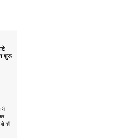
आटे
न शुरू
ारी
्कर
ाओं की