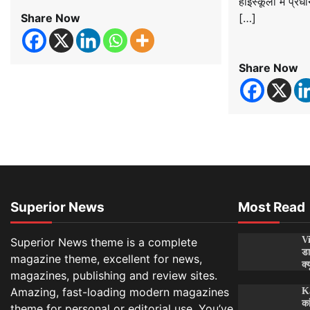
हाईस्कूलों में प्
Share Now
[…]
Share Now
Superior News
Most Read
Vi
Superior News theme is a complete
डा
magazine theme, excellent for news,
क्
magazines, publishing and review sites.
Amazing, fast-loading modern magazines
Ka
का
theme for personal or editorial use. You’ve