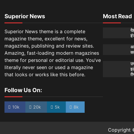
Superior News
Most Read
दे
Superior News theme is a complete
इं
magazine theme, excellent for news,
magazines, publishing and review sites.
अल
Amazing, fast-loading modern magazines
क
theme for personal or editorial use. You’ve
उत
literally never seen or used a magazine
इल
that looks or works like this before.
तै
Follow Us On:
10k
20k
5k
8k
Copyright