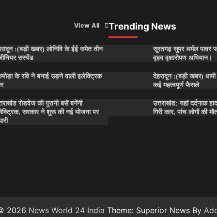
Trending News
View All
हरादून :(बड़ी खबर) लोनिवि के ईई समेत तीन
सूरतगढ़ सुपर थर्मल पावर प्ल
जीनियर सस्पेंड
वृहद वृक्षारोपण अभियान।
्मोड़ा के रवि ने बनाई उड़ने वाली इलेक्ट्रिक
देहरादून :(बड़ी खबर) धामी 
ार
कई महत्वपूर्ण फैसले
्तराखंड रोडवेज की पुरानी बसें बनेंगी
उत्तराखंड: यहां दर्दनाक हा
ेक्ट्रिक, सरकार ने शुरू की नई योजना पर
गिरी कार, पांच लोगों की मौ
यारी
 © 2026
News World 24 India
Theme: Superior News By
Ad