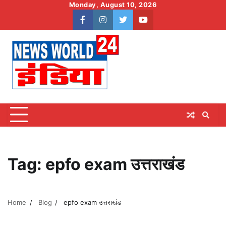
Skip
Monday, August 10, 2026
to
facebook
instagram
twitter
youtube
content
Tag:
epfo exam उत्तराखंड
Home
Blog
epfo exam उत्तराखंड