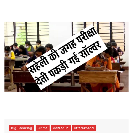
Big Breaking
Crime
dehradun
uttarakhand