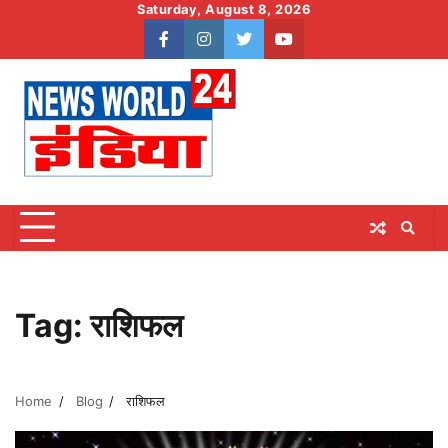
Skip
Saturday, August 8, 2026
to
facebook
instagram
twitter
youtube
content
Tag:
राशिफल
Home
Blog
राशिफल