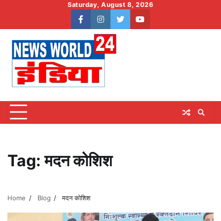
Skip
Saturday, August 8, 2026
to
facebook
instagram
twitter
youtube
content
Tag:
मदन कोशिश
Home
Blog
मदन कोशिश