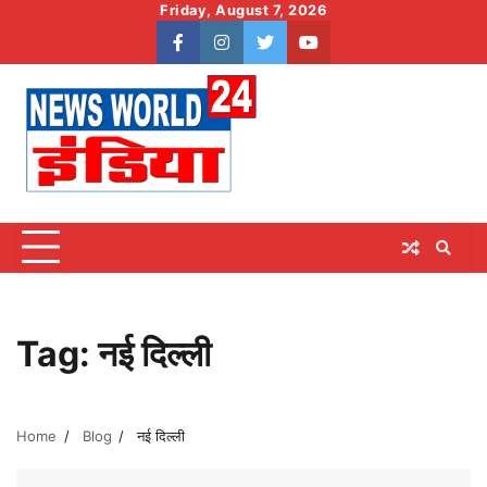
Skip
Friday, August 7, 2026
to
facebook
instagram
twitter
youtube
content
Tag:
नई दिल्ली
Home
Blog
नई दिल्ली