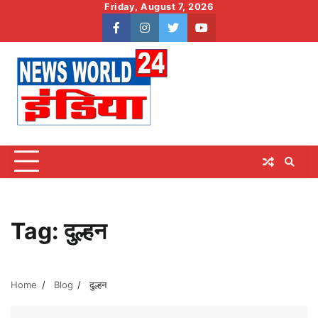
Skip
Friday, August 7, 2026
to
facebook
instagram
twitter
youtube
content
Tag:
दुल्हन
Home
Blog
दुल्हन