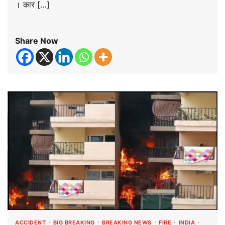
। कार […]
Share Now
ACCIDENT
BIG BREAKING
BREAKING NEWS
FIRE
INDIA