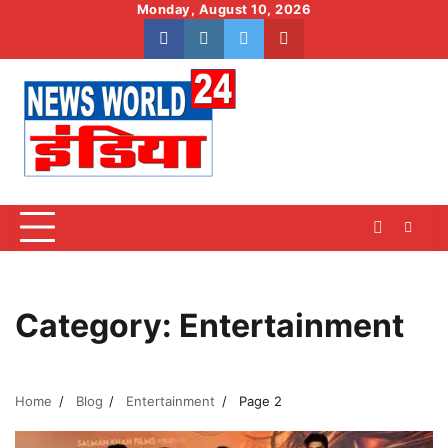
Skip
Monday, August 10, 2026
to
facebook
instagram
twitter
youtube
content
Category:
Entertainment
Home
Blog
Entertainment
Page 2